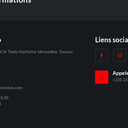
o
Liens soci
 Dr Taieb Hachicha, Messadine, Sousse,
9
Appele
0
+216 23
tunisie.com
15:30
5