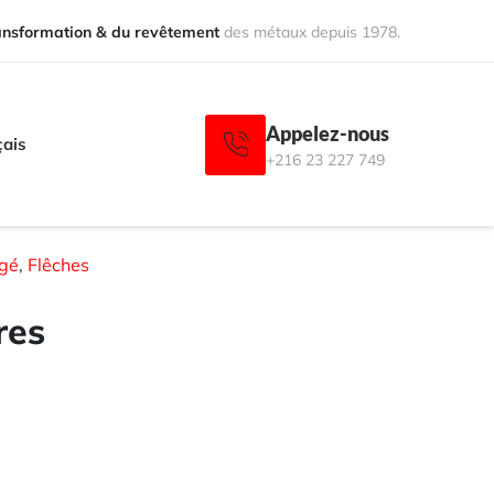
ransformation & du revêtement
des métaux depuis 1978.
Appelez-nous
çais
+216 23 227 749
rgé
,
Flêches
res